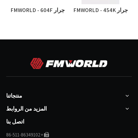
- كابينة 504K
جرار FMWORLD - 454K
جرار FMWORLD - 604F
جرا
منتجاتنا
المزيد من الروابط
اتصل بنا
+86-511-86349102
