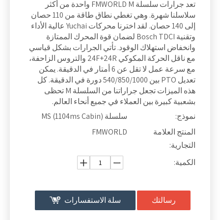
تعد جرارات سلسلة FMWORLD M واحدة من أكثر
سلاسلنا شهرة. وهي تغطي نطاق طاقة من 110 حصان
إلى 140 حصان. لقد اخترنا محركات Yuchai عالية الأداء
وتقنية Bosch TDCI لضمان قوة المحرك الممتازة
وانخفاض استهلاك الوقود. تأتي الجرارات بشكل قياسي
مع ناقل الحركة المكوكي 24F+24R والتروس الزاحفة،
مع سرعة عمل لا تقل عن 6 أمتار في الدقيقة. يمكن
تعديل PTO بين 540/850/1000 دورة في الدقيقة. كل
هذه الميزات تجعل جراراتنا من السلسلة M تحظى
بشعبية كبيرة بين العملاء في جميع أنحاء العالم.
نموذج:
سلسلة MS (1104ms Cabin)
المنتج العلامة
FMWORLD
التجارية:
الكمية:
رسالتك
سلة الاستفسارات